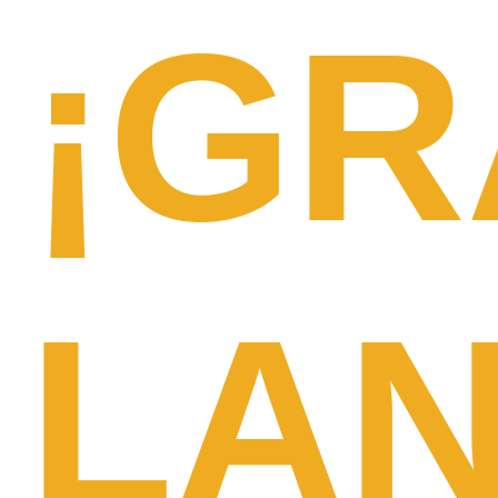
¡GR
LA